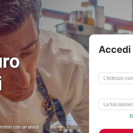
Accedi
uro
i
P
rnitori con un unico