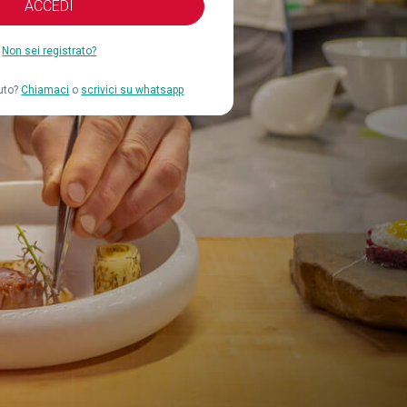
ACCEDI
Non sei registrato?
iuto?
Chiamaci
o
scrivici su whatsapp