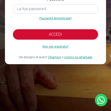
Password dimenticata?
ACCEDI
Non sei registrato?
Hai bisogno di aiuto?
Chiamaci
o
scrivici su whatsapp